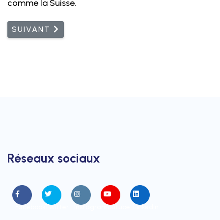
comme la Suisse.
ARTICLE SUIVANT : RESPONSABILITÉ PROPRE DE
SUIVANT
Réseaux sociaux
Facebook
Twitter
Instagram
Youtube
Linkedin